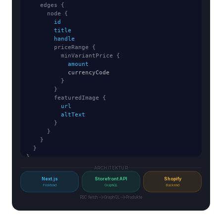
    edges {
      node {
        id
        title
        handle
        priceRange {
          minVariantPrice {
            amount
            currencyCode
          }
        }
        featuredImage {
          url
          altText
        }
      }
    }
  }
}
ARCHITEKTUR
Next.js
Storefront API
Shopify
Frontend
GraphQL
Backend
RSC fetch
GraphQL
Produkte