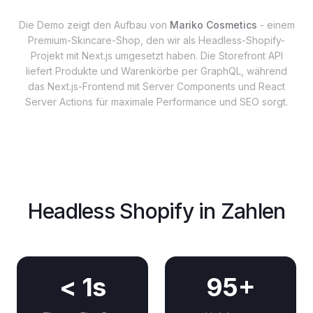
Die Demo zeigt den Aufbau von
Mariko Cosmetics
- einem
Premium-Skincare-Shop, den wir als Headless-Shopify-
Projekt mit Next.js umgesetzt haben. Die Storefront API
liefert Produkte und Warenkörbe per GraphQL, während
das Next.js-Frontend mit Server Components und React
Server Actions für maximale Performance und SEO sorgt.
Headless Shopify in Zahlen
< 1s
95+