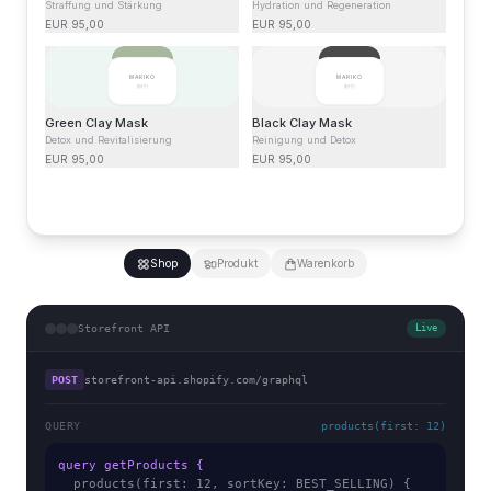
Straffung und Stärkung
Hydration und Regeneration
EUR
95,00
EUR
95,00
MARIKO
MARIKO
[粉子]
[粉子]
Green Clay Mask
Black Clay Mask
Detox und Revitalisierung
Reinigung und Detox
EUR
95,00
EUR
95,00
Shop
Produkt
Warenkorb
Storefront API
Live
POST
storefront-api.shopify.com/graphql
QUERY
products(first: 12)
query getProducts {
  products(first: 12, sortKey: BEST_SELLING) {