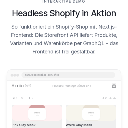
INTERAKTIVE DEMO
Headless Shopify in Aktion
So funktioniert ein Shopify-Shop mit Next.js-
Frontend: Die Storefront API liefert Produkte,
Varianten und Warenkörbe per GraphQL - das
Frontend ist frei gestaltbar.
Interaktive Demo eines Headless-Shopify-Shops am Beis
marikocosmetics.com/shop
Mariko
Produkte
Philosophie
Über uns
[粉子]
BESTSELLER
4
Produkte
MARIKO
MARIKO
[粉子]
[粉子]
Pink Clay Mask
White Clay Mask